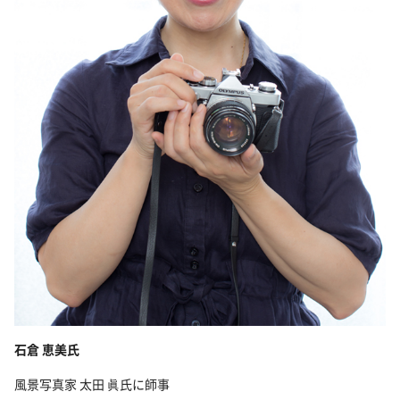
石倉 恵美氏
風景写真家 太田 眞氏に師事