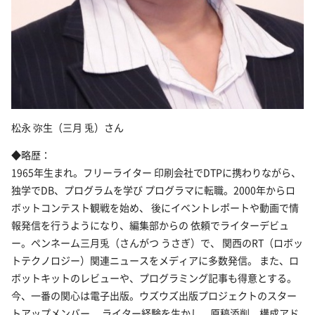
松永 弥生（三月 兎）さん
◆略歴：
1965年生まれ。フリーライター 印刷会社でDTPに携わりながら、
独学でDB、プログラムを学び プログラマに転職。2000年からロ
ボットコンテスト観戦を始め、 後にイベントレポートや動画で情
報発信を行うようになり、編集部からの 依頼でライターデビュ
ー。ペンネーム三月兎（さんがつ うさぎ）で、 関西のRT（ロボッ
トテクノロジー）関連ニュースをメディアに多数発信。 また、ロ
ボットキットのレビューや、プログラミング記事も得意とする。
今、一番の関心は電子出版。ウズウズ出版プロジェクトのスター
トアップメンバー。 ライター経験を生かし、原稿添削、構成アド