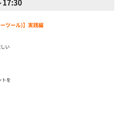
17:30
マスターツール)】実践編
、
欲しい
ントを