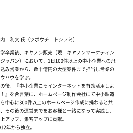
坪内 利文 氏（ツボウチ トシフミ）
大学卒業後、キヤノン販売（現 キヤノンマーケティン
ジャパン）において、1日100件以上の中小企業への飛
び込み営業から、数十億円の大型案件まで担当し営業の
ノウハウを学ぶ。
その後、『中小企業こそインターネットを有効活用しよ
う！』を合言葉に、ホームページ制作会社にて中小製造
業を中心に300件以上のホームページ作成に携わると共
に、その後の運営までをお客様と一緒になって実践し、
売上アップ、集客アップに貢献。
012年から独立。